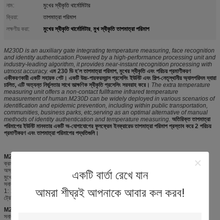
নাম:
মুখের স্বীকৃতি থার্মোমিটার
ক্রিয়া:
তাপমাত্রা পরিমাপ
মুখের স্বীকৃতি থার্মোমিটার
মুখ স্বীকৃতি তাপমাত্রা পরিমাপ
লক্ষণীয় করা:
,
M230D is an auxiliary gate integrating temperature measuring, face recognition
and identity authentication.Powered by a high-performance processing unit and
industry-leading algorithm, it provides near-instant recognition processing with
utmost accuracy.
এম 230 ডি হ'ল তাপমাত্রা পরিমাপ, মুখের স্বীকৃতি এবং পরিচয় প্রমাণীকরণ
একীকরণকারী একটি সহায়ক গেট। একটি উচ্চ-পারফরম্যান্স প্রসেসিং ইউনিট এবং শিল্প-নেতৃস্থানীয় অ্যালগরিদম দ্বারা
চালিত, এটি অত্যন্ত নির্ভুলতার সাথে তাত্ক্ষণিক স্বীকৃতি প্রসেসিং সরবরাহ করে।
The extra temperature
measuring unit offers a non-contact fullframe infrared temperature
measurement of human.M230D can be widely deployed in various scenarios of
identification and epidemic prevention, including within public transportation,
communities, business parks, etc,serving as an optimal alternative of manual
methods of identity authentication and temperature measuring.
অতিরিক্ত তাপমাত্রা
পরিমাপের ইউনিট মানবতার একটি অ-যোগাযোগের ফুলফ্রেম ইনফ্রারেড তাপমাত্রা পরিমাপ প্রস্তাব করে 2 পরিচয়
প্রমাণীকরণ এবং তাপমাত্রা পরিমাপের পদ্ধতিগুলি।
M230D ফেসিয়াল রিকগনিশন থার্মোমিটার, পরিচয় প্রমাণীকরণ মডিউল ফাংশন
ক্রমাঙ্কন সঙ্গে মানুষের তাপমাত্রা পরিমাপ
অস্বাভাবিক তাপমাত্রার এলার্ম
একটি বার্তা রেখে যান
মুখোশ পরা সনাক্তকরণ (অপটিক্ট)
সনাক্তকরণ এবং প্রমাণীকরণ
আমরা শীঘ্রই আপনাকে আবার কল করব!
1: 1 বা 1: এন মুখের স্বীকৃতি
ট্রেসিং এবং ট্র্যাকিংয়ের জন্য এনক্রিপ্ট করা ডেটা
M230D ফেসিয়াল রিকগনিশন থার্মোমিটার, পরিচয় প্রমাণীকরণ পণ্য বৈশিষ্ট্য
সনাক্তকরণ এবং থার্মোমিটারের সংহতকরণ বিভিন্ন পরিস্থিতিতে দ্রুত ইনস্টলেশন সক্ষম করে