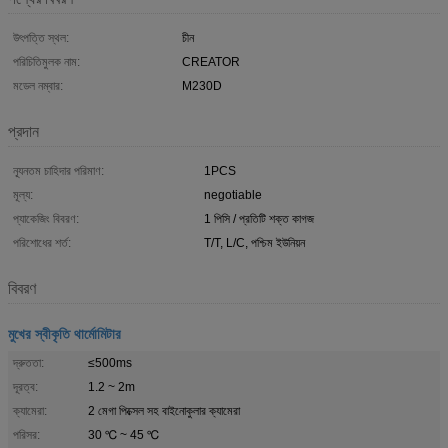
উৎপত্তি স্থল:
চীন
পরিচিতিমুলক নাম:
CREATOR
মডেল নম্বার:
M230D
প্রদান
ন্যূনতম চাহিদার পরিমাণ:
1PCS
মূল্য:
negotiable
প্যাকেজিং বিবরণ:
1 পিসি / প্রতিটি শক্ত কাগজ
পরিশোধের শর্ত:
T/T, L/C, পশ্চিম ইউনিয়ন
বিবরণ
মুখের স্বীকৃতি থার্মোমিটার
দ্রুততা:
≤500ms
দূরত্ব:
1.2 ~ 2m
ক্যামেরা:
2 মেগা পিক্সেল সহ বাইনোকুলার ক্যামেরা
পরিসর:
30 ℃ ~ 45 ℃