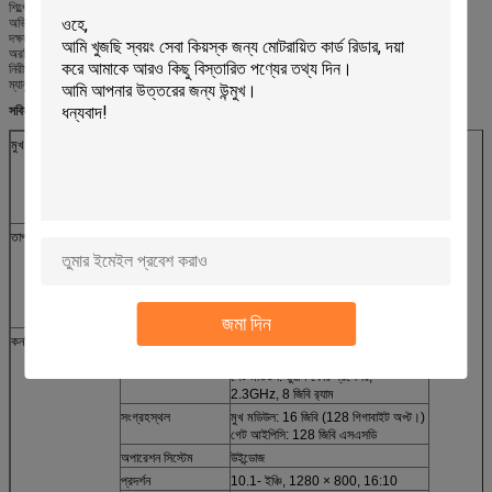
শিল্পের শীর্ষস্থানীয় মুখের স্বীকৃতি অ্যালগরিদম সর্বোচ্চ নির্ভুলতার সাথে তাত্ক্ষণিক স্বীকৃতি সরবরাহ করে
অভিনব জীবদ্দশায় সনাক্তকরণ প্রযুক্তিটি বেশিরভাগ জালিয়াতির আক্রমণগুলি, ফটোগ্রাফ, ভিডিও এবং মাস্ক সহ
দক্ষতার সাথে প্রতিরোধ করে
অরক্ষিত লোক এবং অস্বাভাবিক তাপমাত্রা দক্ষতার সাথে স্বয়ংক্রিয়করণের জন্য শাব্দ এবং হালকা অ্যালার্ম
নিরীক্ষণ এবং নিয়ন্ত্রণ
ম্যানুয়াল হস্তক্ষেপ ছাড়াই ত্রুটি হ্রাস করার জন্য ব্ল্যাক বডি সোর্সের মাধ্যমে স্বয়ংক্রিয় ক্রমাঙ্কনটি বদ্ধ
সবিস্তার বিবরণী
মুখ স্বীকৃতি
আদর্শ
M230D-ES1
দ্রুততা
≤500ms
দূরত্ব
1.2 ~ 2m
ক্যামেরা
2 মেগা পিক্সেল সহ বাইনোকুলার ক্যামেরা
তাপমাত্রা পরিমাপ
স্পষ্টতা
± ০.। ℃ (পুনরায় স্বল্প দূরত্ব)
2 ~ 3 মি তে)
সমাধান
160 × 120 (আউটপুট: 320 × 240)
56 ° ভি × 41.5 ° এইচ এফওভ
পরিসর
30 ℃ ~ 45 ℃
জমা দিন
কনফিগারেশন
মূল
মুখ মডিউল: কোয়াড-কোর প্রসেসর,
2.0GHz, 2 জিবি র‌্যাম (4 জিবি অপ্ট।)
গেট মডিউল: ডুয়াল-কোর প্রসেসর,
2.3GHz, 8 জিবি র‌্যাম
সংগ্রহস্থল
মুখ মডিউল: 16 জিবি (128 গিগাবাইট অপ্ট।)
গেট আইপিসি: 128 জিবি এসএসডি
অপারেশন সিস্টেম
উইন্ডোজ
প্রদর্শন
10.1- ইঞ্চি, 1280 × 800, 16:10