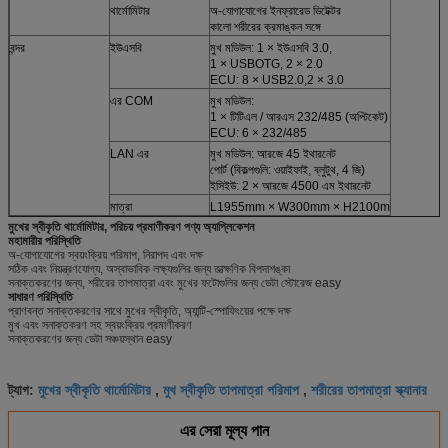
থার্মোমিটার
অ-যোগাযোগের ইনফ্রারেড ডিটেক্টর
কালো শরীরের ক্রমাঙ্কন সঙ্গে
বন্দর
ইউএসবি
মুখ মডিউল: 1 × ইউএসবি 3.0,
1 × USBOTG, 2 × 2.0
ECU: 8 × USB2.0,2 × 3.0
এর COM
মুখ মডিউল:
1 × টিটিএল / আরএস 232/485 (অপ্টিকেট)
ECU: 6 × 232/485
LAN এর
মুখ মডিউল: আরজে 45 ইথারনেট
পোর্ট (বিকল্পগুলি: ওয়াইফাই, ব্লুটুথ, 4 জি)
ইসিইউ: 2 × আরজে 4500 এম ইথারনেট
মাত্রা
L1955mm × W300mm × H2100m
মুখের স্বীকৃতি থার্মোমিটার, পরিচয় প্রমাণীকরণ পণ্য অ্যাপ্লিকেশন
মহামারীর পরিস্থিতি
অ-যোগাযোগের স্বয়ংক্রিয় পরিমাপ, নিরাপদ এবং দক্ষ
সঠিক এবং নিয়ন্ত্রণযোগ্য, অস্বাভাবিক লক্ষ্যগুলির জন্য তাত্ক্ষণিক বিপদাশঙ্কা
সনাক্তকরণের জন্য, শরীরের তাপমাত্রা এবং মুখের ফটোগুলির জন্য ডেটা স্টোরেজ easy
সাধারণ পরিস্থিতি
প্রাণবন্ত সনাক্তকরণের সাথে মুখের স্বীকৃতি, অ্যান্টি-স্পোফিংয়ের পক্ষে দক্ষ
মুখ এবং সনাক্তকরণ সহ স্বয়ংক্রিয় প্রমাণীকরণ
সনাক্তকরণের জন্য ডেটা সঞ্চয়স্থান easy
মুখের স্বীকৃতি থার্মোমিটার
মুখ স্বীকৃতি তাপমাত্রা পরিমাপ
শরীরের তাপমাত্রা স্ক্যানার
ট্যাগ:
,
,
এর সেরা মূল্য পান