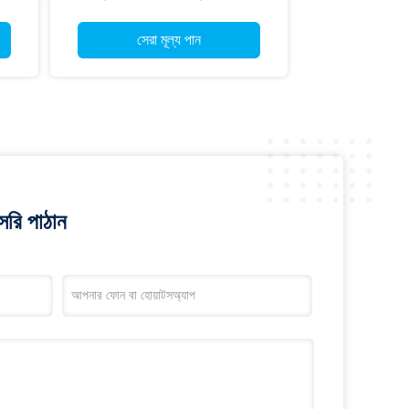
ভি সিআরটি -591-টি
সেরা মূল্য পান
রি পাঠান