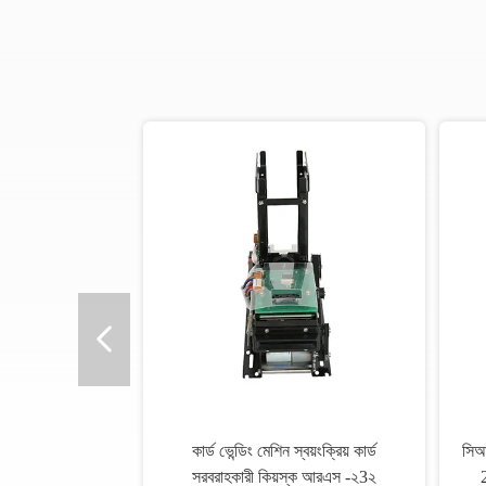
কার্ড ভেন্ডিং মেশিন স্বয়ংক্রিয় কার্ড
সিআ
সরবরাহকারী কিয়স্ক আরএস -২3২