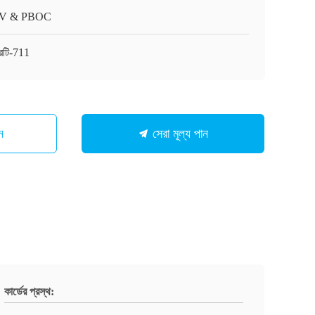
V & PBOC
রটি-711
ন
সেরা মূল্য পান
কার্ডের প্রস্থ: