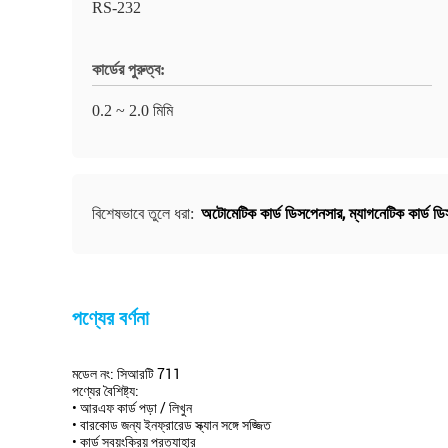
RS-232
কার্ডের পুরুত্ব:
0.2 ~ 2.0 মিমি
অটোমেটিক কার্ড ডিসপেনসার
,
ম্যাগনেটিক কার্ড ড
বিশেষভাবে তুলে ধরা:
পণ্যের বর্ণনা
মডেল নং: সিআরটি 711
পণ্যের বৈশিষ্ট্য:
• আরএফ কার্ড পড়া / লিখুন
• বারকোড জন্য ইনফ্রারেড স্ক্যান সঙ্গে সজ্জিত
• কার্ড স্বয়ংক্রিয় প্রত্যাহার