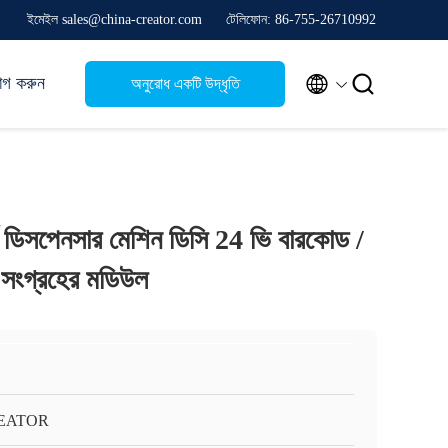
ইমেইল sales@china-creator.com
টেলিফোন: 86-755-26710992


োগ করুন
অনুরোধ একটি উদ্ধৃতি
 ডিসপেনসার মেশিন ডিসি 24 ভি বারকোড /
সংগ্রহের মডিউল
EATOR