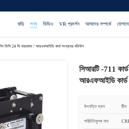
বাড়ি
পণ্য
ভিডিও
VR প্রদর্শন
আমাদের সম্পর্কে
যোগায
েশিন ডিসি 24 ভি বারকোড / আরএফআইডি কার্ড সংগ্রহের মডিউল
সিআরটি -711 কার্ড
আরএফআইডি কার্ড 
উৎপত্তি স্থল
চীন
পরিচিতিমুলক নাম
CR