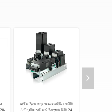
িং
আর্থিক শিল্পের জন্য আরএফআইডি / আইসি
720-
/ চৌম্বকীয় স্মার্ট কার্ড ডিসপেন্সার ডিসি 24