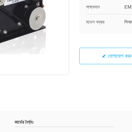
সাক্ষ্যদান
EM
মডেল নম্বার
সিআ
যোগাযোগ করু
কার্ডের দৈর্ঘ্য: