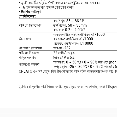
• ত্রুটি কার্ড বিন জন্য কার্ড পরিমাণ সনাক্তকরণ ইন্টারফেস সংরক্ষণ করুন
• 16 ইউনিট জন্য মাল্টি ইউনিট যোগাযোগ সমর্থন
• RoHs সঙ্গতিপূর্ণ
স্পেসিফিকেশন:
কার্ড দৈর্ঘ্য: 85 ~ 86 মিমি
কার্ড স্পেসিফিকেশন
কার্ড প্রস্থ: 50 ~ 55mm
কার্ড বেধ: 0.2 ~ 2.0 মিমি
আরএফআইডি কার্ড: এমটিবিএফ <1/1000
জীবন সময়
বার কোড: এমটিবিএফ <1/1000
পরিবহন: এমটিবিএফ <1/10000
যোগাযোগ ইন্টারফেস
আরএস -232
গতি হার বিতরণের
22 সেমি / সেকেন্ড
শক্তি সরবরাহ
ডিসি 24V ± 5%
অপারেশন: 0 ~ 50 ℃ / 0 ~ 90% আরএইচ (no
পরিবেশের অবস্থা
সংগ্রহস্থল: -25 ~ 80 ℃ / 0 ~ 95% আরএইচ
CREATOR একটি নেতৃস্থানীয় চীন মোটরায়িত কার্ড পাঠক প্রস্তুতকারক এবং কার
ট্যাগ:
চৌম্বকীয় কার্ড বিতরণকারী
,
স্বয়ংক্রিয় কার্ড বিতরণকারী
,
কার্ড Dispe