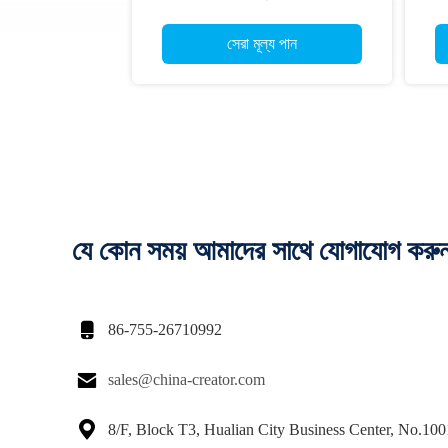
যোগাযোগ ইন্টারফেস সিআরটি -591-এম
সেরা মূল্য পান
যে কোন সময় আমাদের সাথে যোগাযোগ করু

86-755-26710992

sales@china-creator.com

8/F, Block T3, Hualian City Business Center, No.10