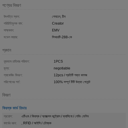
পণ্যের বিবরণ
উৎপত্তি স্থল:
শেনচেন, চীন
পরিচিতিমুলক নাম:
Creator
সাক্ষ্যদান:
EMV
মডেল নম্বার:
সিআরটি-288-কে
প্রদান
ন্যূনতম চাহিদার পরিমাণ:
1PCS
মূল্য:
negotiable
প্যাকেজিং বিবরণ:
12pcs / প্রতিটি শক্ত কাগজ
পরিশোধের শর্ত:
100% সম্পূর্ণ টিটি উন্নত পেমেন্ট
বিবরণ
কিয়স্ক কার্ড রিডার
প্রয়োগ:
এটিএম / কিয়স্ক / অ্যাক্সেস কন্ট্রোল / ক্যাসিনো / গেমিং মেশিন
কার্ডের ধরন:
, RFID / আইসি / চৌম্বক