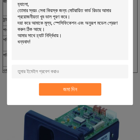
জীবনকাল
মাইক্রো সুইচ: 500,000 বার Min
আইসি যোগাযোগ: 300,000 বার Min
ইন্টারফেস
আরএস -232 ও USB
পাওয়ার ভোল্টেজ
ডিসি 5V ± 10%
শক্তি খরচ
স্ট্যাটিক: 50 মি
পিক: 200 এমএ
পরিবেশ
অপারেশন: 0 ℃ ~ 50 ℃, 0 ~ 90% আরএইচ (অ ঘনীভূত)
সংগ্রহস্থল: -25 ℃ ~ 80 ℃, 0 ~ 95% আরএই (অ ঘনীভূত)
ওজন
প্রায় 200g
জমা দিন