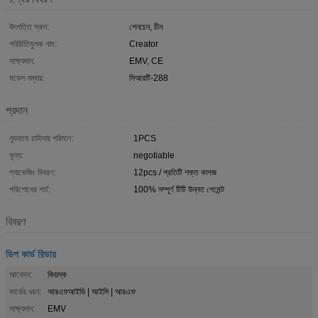
উৎপত্তি স্থল:
শেনচেন, চীন
পরিচিতিমুলক নাম:
Creator
সাক্ষ্যদান:
EMV, CE
মডেল নম্বার:
সিআরটি-288
প্রদান
ন্যূনতম চাহিদার পরিমাণ:
1PCS
মূল্য:
negotiable
প্যাকেজিং বিবরণ:
12pcs / প্রতিটি শক্ত কাগজ
পরিশোধের শর্ত:
100% সম্পূর্ণ টিটি উন্নত পেমেন্ট
বিবরণ
ডিপ কার্ড রিডার
আবেদন:
কিয়স্ক
কার্ডের ধরন:
আরএফআইডি | আইসি | আরএফ
সাক্ষ্যদান:
EMV