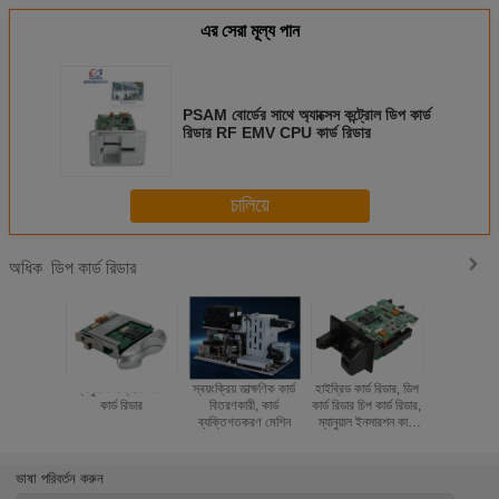
এর সেরা মূল্য পান
PSAM বোর্ডের সাথে অ্যাক্সেস কন্ট্রোল ডিপ কার্ড
রিডার RF EMV CPU কার্ড রিডার
চালিয়ে
ডিপ কার্ড রিডার
অধিক
ম্যানুয়াল সন্নিবেশ ডিপ
স্বয়ংক্রিয় তাত্ক্ষণিক কার্ড
হাইব্রিড কার্ড রিডার, ডিপ
লক ফাংশন সঙ্গে
কার্ড রিডার
বিতরণকারী, কার্ড
কার্ড রিডার চিপ কার্ড রিডার,
ডোরাকাটা 
ব্যক্তিগতকরণ মেশিন
ম্যানুয়াল ইনসারশন কার্ড
রিডার, আরএফআইডি কার্ড
রিডার
ভাষা পরিবর্তন করুন