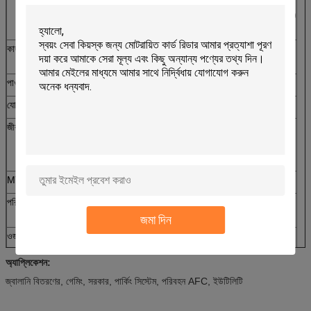
সমর্থন টি = 0, টি = 1 সিপিইউ কার্ড
সমর্থন টি = 0, টি = 1 স্যাম কার্ড (PSAM বোর্ড ব্যবহার করতে হবে)
আরএফ কার্ড: সমর্থন ISO14443 TYPE A & B কার্ড
কার্ড মাত্রা
প্রস্থ: 53,92 ~ 54.18mm, দৈর্ঘ্য: 85,47 ~ 85.90mm
বেধ: 0.76 ~ 1mm (কারখানার মান 0.76 মিমি)
পাওয়ার সাপ্লাই
DC5V 5% ±
যোগাযোগ ইন্টারফেস
আরএস -232
জীবনকাল
আইসি কার্ড যোগাযোগ: 300,000 বার min
লক প্রক্রিয়া: 500,000 বার MIN
মাইক্রো সুইচ: 500,000 বার মিনিট
MTBF
> 100,000 ঘন্টা (শুধুমাত্র ইলেকট্রনিক উপাদান)
পরিবেশের অবস্থা
অপারেশন: 0 ℃ ~ 50 ℃ / 0 ~ 90% আরএইচ (অ ঘনীভূত)
সংগ্রহস্থল: -25 ℃ ~ 80 ℃ / 0 ~ 95% আরএইচ (অ ঘনীভূত)
জমা দিন
ওজন
প্রায় 240 গ
অ্যাপ্লিকেশন:
জ্বালানি বিতরণের, গেমিং, সরকার, পার্কিং সিস্টেম, পরিবহন AFC, ইউটিলিটি