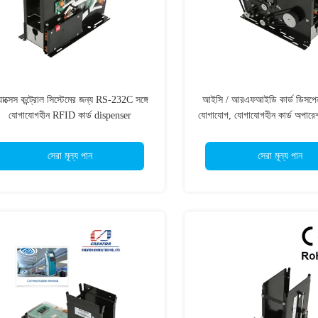
যাক্সেস কন্ট্রোল সিস্টেমের জন্য RS-232C সঙ্গে
আইসি / আরএফআইডি কার্ড ডিসপেন
যোগাযোগহীন RFID কার্ড dispenser
যোগাযোগ, যোগাযোগহীন কার্ড অপার
সেরা মূল্য পান
সেরা মূল্য পান