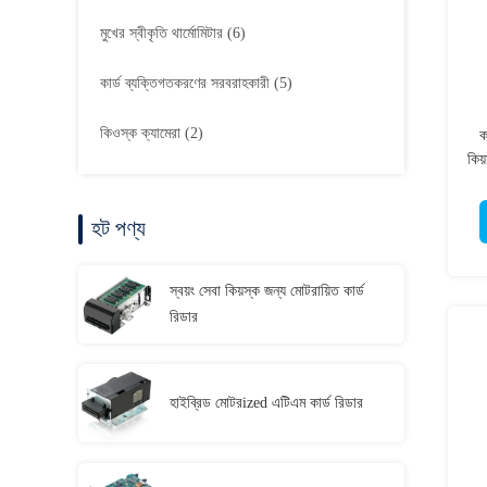
মুখের স্বীকৃতি থার্মোমিটার
(6)
কার্ড ব্যক্তিগতকরণের সরবরাহকারী
(5)
কিওস্ক ক্যামেরা
(2)
ক
কিয
হট পণ্য
স্বয়ং সেবা কিয়স্ক জন্য মোটরায়িত কার্ড
রিডার
হাইব্রিড মোটরized এটিএম কার্ড রিডার