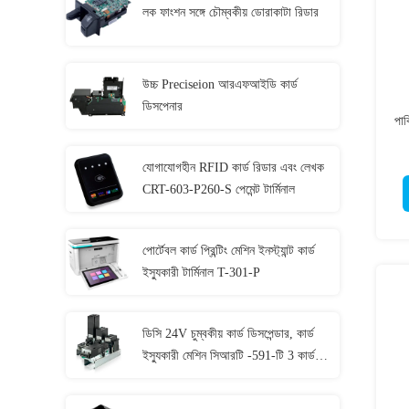
লক ফাংশন সঙ্গে চৌম্বকীয় ডোরাকাটা রিডার
উচ্চ Preciseion আরএফআইডি কার্ড
ডিসপেনার
পার
যোগাযোগহীন RFID কার্ড রিডার এবং লেখক
CRT-603-P260-S পেমেন্ট টার্মিনাল
পোর্টেবল কার্ড প্রিন্টিং মেশিন ইনস্ট্যান্ট কার্ড
ইস্যুকারী টার্মিনাল T-301-P
ডিসি 24V চুম্বকীয় কার্ড ডিসপেন্ডার, কার্ড
ইস্যুকারী মেশিন সিআরটি -591-টি 3 কার্ড
স্ট্যাকারের সাথে