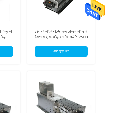
রী ইস্যুকারী
রাফিড / আইসি কার্ডের জন্য চৌম্বক স্মার্ট কার্ড
়িত্ব
ডিসপেনসার, স্বয়ংক্রিয় পার্কিং কার্ড ডিসপেনসার
সেরা মূল্য পান