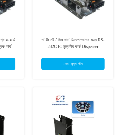
 প্রাক-কার্ড
পার্কিং লট / সিম কার্ড ডিসপেনজারের জন্য RS-
ক কার্ড
232C IC চুম্বকীয় কার্ড Dispenser
সেরা মূল্য পান