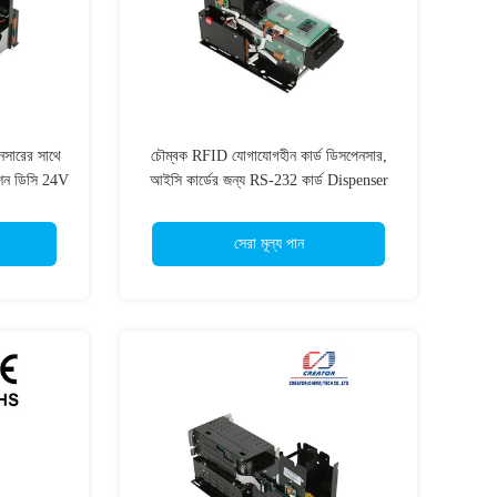
সারের সাথে
চৌম্বক RFID যোগাযোগহীন কার্ড ডিসপেনসার,
েশন ডিসি 24V
আইসি কার্ডের জন্য RS-232 কার্ড Dispenser
সেরা মূল্য পান