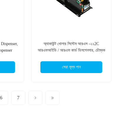
র্ড Dispenser,
অ্যাকাউন্ট খোলার সিস্টেম আরএস -২২2C
ispenser
আরএফআইডি / আরএফ কার্ড ডিসপেনসার, চৌম্বক
ডোরা কার্ড ড্রপজারার
সেরা মূল্য পান
6
7