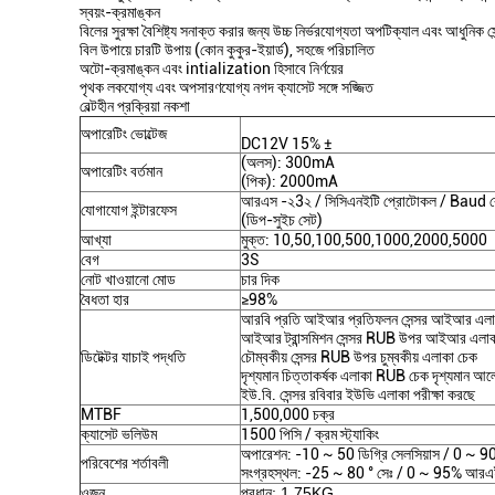
স্বয়ং-ক্রমাঙ্কন
বিলের সুরক্ষা বৈশিষ্ট্য সনাক্ত করার জন্য উচ্চ নির্ভরযোগ্যতা অপটিক্যাল এবং আধুনিক সে
বিল উপায়ে চারটি উপায় (কোন কুকুর-ইয়ার্ড), সহজে পরিচালিত
অটো-ক্রমাঙ্কন এবং intialization হিসাবে নির্ণয়ের
পৃথক লকযোগ্য এবং অপসারণযোগ্য নগদ ক্যাসেট সঙ্গে সজ্জিত
বেল্টহীন প্রক্রিয়া নকশা
অপারেটিং ভোল্টেজ
DC12V 15% ±
(অলস): 300mA
অপারেটিং বর্তমান
(পিক): 2000mA
আরএস -২3২ / সিসিএনইটি প্রোটোকল / Baud
যোগাযোগ ইন্টারফেস
(ডিপ-সুইচ সেট)
আখ্যা
মুক্ত: 10,50,100,500,1000,2000,5000
বেগ
3S
নোট খাওয়ানো মোড
চার দিক
বৈধতা হার
≥98%
আরবি প্রতি আইআর প্রতিফলন সেন্সর আইআর এলা
আইআর ট্রান্সমিশন সেন্সর RUB উপর আইআর এলাক
ডিটেক্টর যাচাই পদ্ধতি
চৌম্বকীয় সেন্সর RUB উপর চুম্বকীয় এলাকা চেক
দৃশ্যমান চিত্তাকর্ষক এলাকা RUB চেক দৃশ্যমান আলো
ইউ.বি. সেন্সর রবিবার ইউভি এলাকা পরীক্ষা করছে
MTBF
1,500,000 চক্র
ক্যাসেট ভলিউম
1500 পিসি / ক্রম স্ট্যাকিং
অপারেশন: -10 ~ 50 ডিগ্রি সেলসিয়াস / 0 ~ 9
পরিবেশের শর্তাবলী
সংগ্রহস্থল: -25 ~ 80 ° সেঃ / 0 ~ 95% আরএই
ওজন
প্রধান: 1.75KG