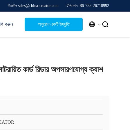
ইমেইল sales@china-creator.com
টেলিফোন: 86-755-26710992


োগ করুন
অনুরোধ একটি উদ্ধৃতি
টরায়িত কার্ড রিডার অপসারণযোগ্য ক্যাশ
EATOR