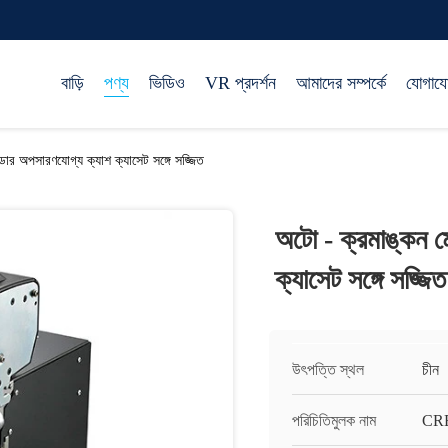
বাড়ি
পণ্য
ভিডিও
VR প্রদর্শন
আমাদের সম্পর্কে
যোগায
ডার অপসারণযোগ্য ক্যাশ ক্যাসেট সঙ্গে সজ্জিত
অটো - ক্রমাঙ্কন মো
ক্যাসেট সঙ্গে সজ্জিত
উৎপত্তি স্থল
চীন
পরিচিতিমুলক নাম
CR