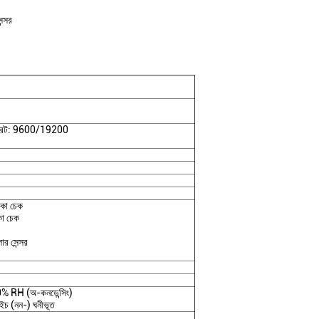
ন্সর
 রেট: 9600/19200
কা চেক
া চেক
র সেন্সর
0% RH (অ-কনডেন্সিং)
চ (নন-) ঘনীভূত