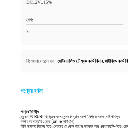
DC12V±15%
বেগ:
3s
মোটর চালিত চৌম্বক কার্ড রিডার
,
হাইব্রিড কার্ড র
বিশেষভাবে তুলে ধরা:
পণ্যের বর্ণনা
পণ্যের বৈশিষ্ট্য
ব্র্যান্ড-নিউ RUB- ভিত্তিক জাল সেন্সর বিন্যাস নকশা মিশ্রিত নকল নোট পার্থক্য
নমনীয় আপগ্রেডিং মোড (onlie আইএপি)
বিলি সংযুক্ত ফিল্মের স্ট্রিং থ্রেডের যে কোন ধরণের সনাক্ত করে এমন অ্যান্টি-স্ট্রিং সে