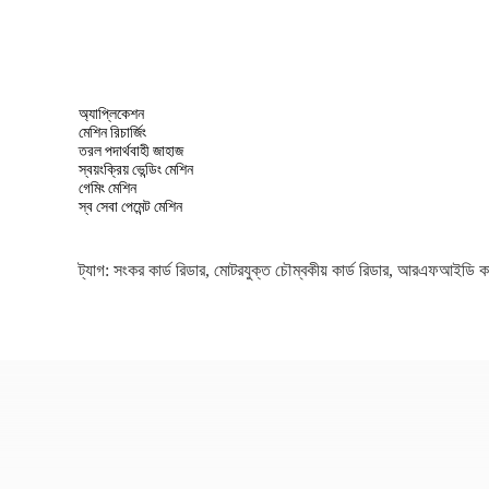
অ্যাপ্লিকেশন
মেশিন রিচার্জিং
তরল পদার্থবাহী জাহাজ
স্বয়ংক্রিয় ভেন্ডিং মেশিন
গেমিং মেশিন
স্ব সেবা পেমেন্ট মেশিন
ট্যাগ:
সংকর কার্ড রিডার
,
মোটরযুক্ত চৌম্বকীয় কার্ড রিডার
,
আরএফআইডি কার