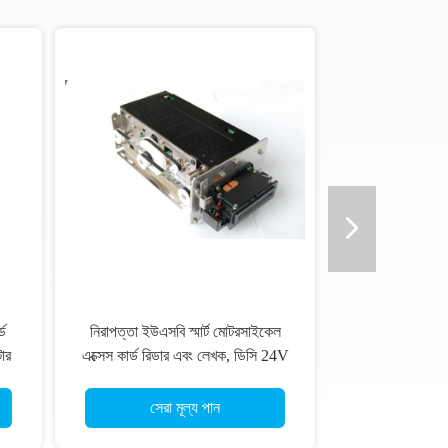
ড
নিরাপত্তা ইউএসবি স্মার্ট মোটরসাইকেল
টার
এক্সেস কার্ড রিডার এবং লেখক, ডিসি 24V
সেরা মূল্য পান