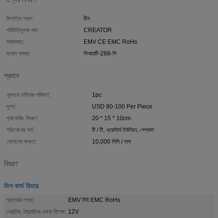
উৎপত্তি স্থল:
চীন
পরিচিতিমুলক নাম:
CREATOR
সাক্ষ্যদান:
EMV CE EMC RoHs
মডেল নম্বার:
সিআরটি-288-সি
প্রদান
ন্যূনতম চাহিদার পরিমাণ:
1pc
মূল্য:
USD 80-100 Per Piece
প্যাকেজিং বিবরণ:
20 * 15 * 10cm
পরিশোধের শর্ত:
টি / টি, ওয়েস্টার্ন ইউনিয়ন, পেপ্যাল
যোগানের ক্ষমতা:
10,000 পিসি / মাস
বিবরণ
ডিপ কার্ড রিডার
প্রত্যয়ন পত্র:
EMV সিই EMC RoHs
ভোল্টেজ, বৈদ্যুতিক একক বিশেষ:
12V