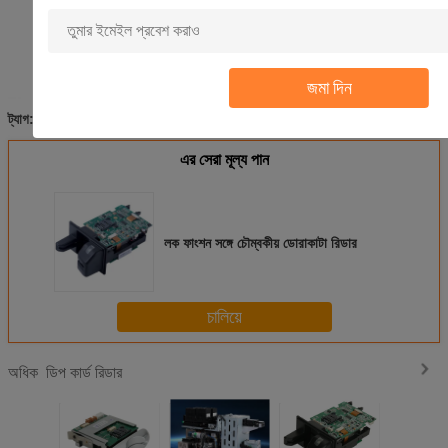
জমা দিন
হাইব্রিড কার্ড রিডার
ম্যানুয়াল কার্ড রিডার
কার্ড রিডার ঢোকান
ট্যাগ:
,
,
এর সেরা মূল্য পান
লক ফাংশন সঙ্গে চৌম্বকীয় ডোরাকাটা রিডার
চালিয়ে
ডিপ কার্ড রিডার
অধিক