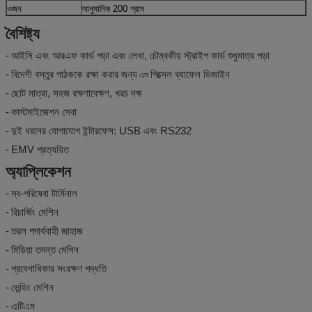
ওজন
আনুমানিক 200 গ্রাম
বৈশিষ্ট্য
-
আইসি এবং আরএফ কার্ড পড়া এবং লেখা, চৌম্বকীয় স্ট্রাইপ কার্ড শুধুমাত্র পড়া
-
বিদেশী বস্তুর পাঠককে রক্ষা করার জন্য
পিক্সেল ব্যাফেল ডিজাইন
এস
-
ছোট মাত্রা, সহজ রক্ষণাবেক্ষণ, খরচ দক্ষ
-
কাস্টমাইজেশন সেবা
-
দুই ধরনের যোগাযোগ ইন্টারফেস: USB এবং RS232
-
EMV প্রত্যয়িত
অ্যাপ্লিকেশন
-
স্ব-পরিষেবা টার্মিনাল
-
রিচার্জিং মেশিন
-
তরল পদার্থবাহী জাহাজ
-
মিডিয়া তদন্ত মেশিন
-
প্রবেশাধিকার সংরক্ষণ পদ্ধতি
-
ভেন্ডিং মেশিন
-
এটিএম