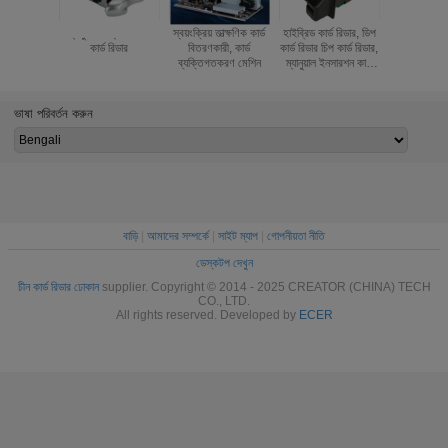
ম্যানুয়াল সন্নিবেশ ডিপ
স্বয়ংক্রিয় তাত্ক্ষণিক কার্ড
হাইব্রিড কার্ড রিডার, ডিপ
ইউএসবি আইস
কার্ড রিডার
বিতরণকারী, কার্ড
কার্ড রিডার চিপ কার্ড রিডার,
চৌম্বক সন্নি
ব্যক্তিগতকরণ মেশিন
ম্যানুয়াল ইনসারশন কার্ড
রিডা
রিডার, আরএফআইডি কার্ড
রিডার
ভাষা পরিবর্তন করুন
বাড়ি
|
আমাদের সম্পর্কে
|
সাইট ম্যাপ
|
গোপনীয়তা নীতি
ডেস্কটপ দেখুন
চীন কার্ড রিডার ঢোকান
supplier. Copyright © 2014 - 2025 CREATOR (CHINA) TECH
CO., LTD.
All rights reserved. Developed by
ECER