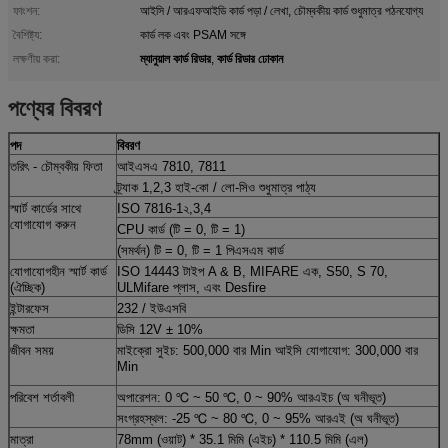
ফাংশন:
আইসি / আরএফআইডি কার্ড পড়া / লেখা, চৌম্বকীয় কার্ড শুধুমাত্র পঠনযোগ্য
বৈশিষ্ট্য:
কার্ড লক এবং PSAM সঙ্গে
ম্যানুয়াল কার্ড রিডার
কার্ড রিডার ঢোকান
লক্ষণীয় করা:
,
পণ্যের বিবরণ
পদ
বিবরণ
তরিৎ - চৌম্বকীয় ফিতা
আইএসএ 7810, 7811
ট্র্যাক 1,2,3 হাই-কো / লো-সিও শুধুমাত্র পাঠ্য
স্মার্ট কার্ডের সাথে
ISO 7816-1২,3,4
যোগাযোগ করুন
CPU কার্ড (টি = 0, টি = 1)
(সমর্থন) টি = 0, টি = 1 পিএসএম কার্ড
যোগাযোগহীন স্মার্ট কার্ড
ISO 14443 টাইপ A & B, MIFARE এক, S50, S 70,
(ঐচ্ছিক)
ULMifare প্লাস, এবং Desfire
ইন্টারফেস
232 / ইউএসবি
ক্ষমতা
ডিসি 12V ± 10%
জীবন সময়
মাইক্রো সুইচ: 500,000 বার Min আইসি যোগাযোগ: 300,000 বার
Min
পরিবেশ শর্তাবলী
অপারেশন: 0 ℃ ~ 50 ℃, 0 ~ 90% আরএইচ (অ ঘনীভূত)
সংগ্রহস্থল: -25 ℃ ~ 80 ℃, 0 ~ 95% আরএই (অ ঘনীভূত)
মাত্রা
78mm (ওয়াট) * 35.1 মিমি (এইচ) * 110.5 মিমি (এল)